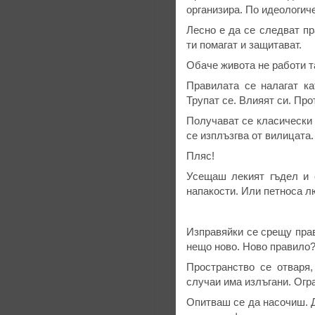
организира. По идеологич
Лесно е да се следват пр
ти помагат и защитават.
Обаче живота не работи т
Правилата се налагат ка
Трупат се. Влияят си. Про
Получават се класически 
се изплъзгва от вилицата.
Пляс!
Усещаш лекият гъдел и 
напакости. Или петноса л
Изправяйки се срещу прав
нещо ново. Ново правило? 
Пространство се отваря
случаи има излъгани. Огр
Опитваш се да насочиш. Д