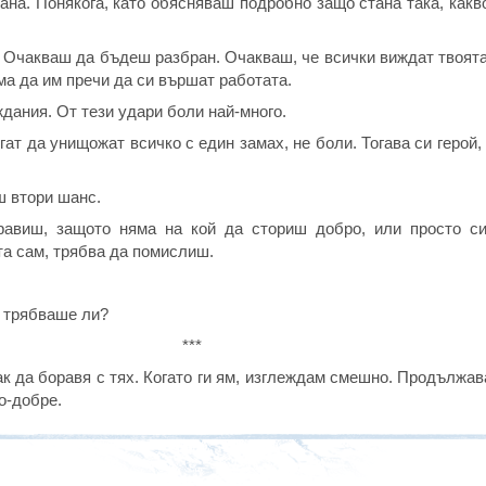
на. Понякога, като обясняваш подробно защо стана така, какв
 Очакваш да бъдеш разбран. Очакваш, че всички виждат твоята
ма да им пречи да си вършат работата.
ждания. От тези удари боли най-много.
огат да унищожат всичко с един замах, не боли. Тогава си герой,
ш втори шанс.
правиш, защото няма на кой да сториш добро, или просто с
та сам, трябва да помислиш.
– трябваше ли?
***
ак да боравя с тях. Когато ги ям, изглеждам смешно. Продължав
о-добре.