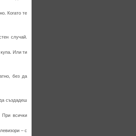
о. Когато те
стен случай.
купа. Или ти
атно, без да
 да създадеш
. При всички
левизори – с