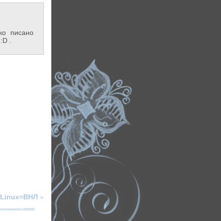
ко писано
:D .
Linux=ВНЛ
»