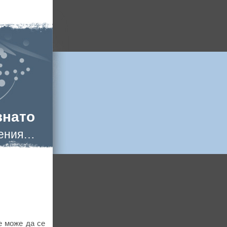
знато
нения…
е може да се