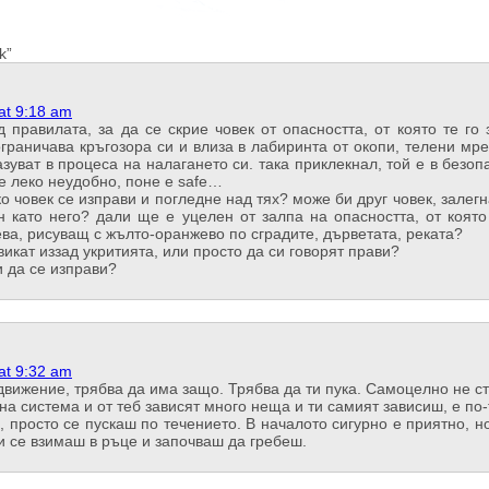
k”
at 9:18 am
 правилата, за да се скрие човек от опасността, от която те го 
ограничава кръгозора си и влиза в лабиринта от окопи, телени мре
зуват в процеса на налагането си. така приклекнал, той е в безопа
е леко неудобно, поне е safe…
ко човек се изправи и погледне над тях? може би друг човек, залегн
ен като него? дали ще е уцелен от залпа на опасността, от която
ева, рисуващ с жълто-оранжево по сградите, дърветата, реката?
викат иззад укритията, или просто да си говорят прави?
и да се изправи?
at 9:32 am
вижение, трябва да има защо. Трябва да ти пука. Самоцелно не ст
ана система и от теб зависят много неща и ти самият зависиш, е по
, просто се пускаш по течението. В началото сигурно е приятно, н
и се взимаш в ръце и започваш да гребеш.