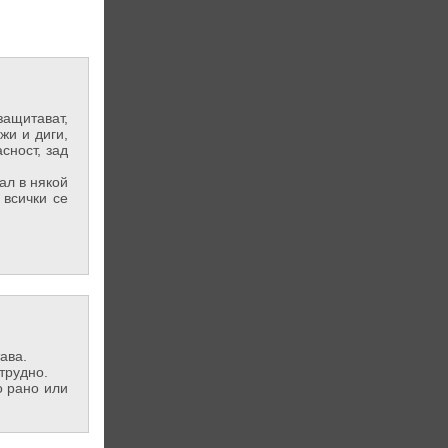
защитават,
жи и диги,
сност, зад
ал в някой
 всички се
ава.
-трудно.
о рано или