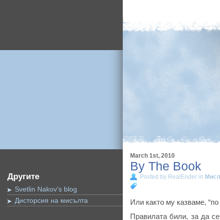
March 1st, 2010
By The Book
Другите
Posted by RealEnder in
Мис
Svetlin Nakov's blog
Дисторсия на мисълта
Или както му казваме, “по 
Правилата били, за да се