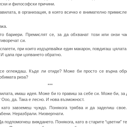
ески и философски причини.
авилата, в организация, в която всичко е внимателно примислен
ака.
то бариери. Премислят се, за да обхванат този или онзи ча
тиворечат си.
спагети, при които издърпвайки един макарон, повдигаш цялата 
 И цапа при цопването обратно.
се оглеждаш. Къде ли отиде? Може би просто се върна обр
юбимата риза?
***
илата, имаш идея. Може би го правиш за себе си. Може би, за
Ооо, да. Така е лесно. И нова възможност.
, като завземеш чуждо. Понякога трябва и да заделиш свое
абени. Неразбрали. Низвергнати.
а подпомогнеш виждането. Понякога, като в старите “цветни” те