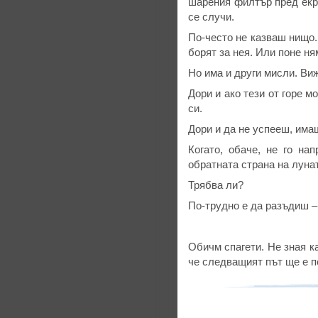
шарения филтър пред екра
се случи.
По-често не казваш нищо.
борят за нея. Или поне ня
Но има и други мисли. Ви
Дори и ако тези от горе м
си.
Дори и да не успееш, има
Когато, обаче, не го на
обратната страна на луна
Трябва ли?
По-трудно е да разъдиш 
Обичм спагети. Не зная к
че следващият път ще е п