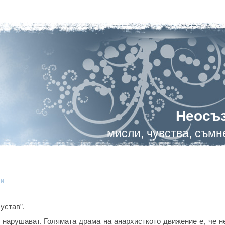
Неосъ
мисли, чувства, съм
ли
устав”.
 нарушават. Голямата драма на анархисткото движение е, че н