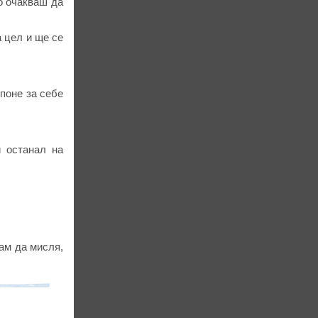
о очакваш да
 цел и ще се
 поне за себе
и останал на
ам да мисля,