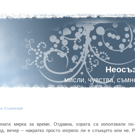
Неосъ
мисли, чувства, съм
ли
,
Съмнения
ната мярка за време. Отдавна, хората са използвали по-
бед, вечер – накратко просто изгряло ли е слънцето или не. 