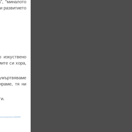
”, “миналото
 и развитието
о изкуствено
ите си хора,
 умъртвяваме
ираме, тя ни
ти.