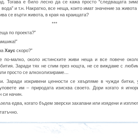
од. Тогава е било лесно да се кажа просто “следващата зима
 вода” и т.н. Накратко, все неща, които имат значение за живота
ива се върти живота, в края на краищата?
***
еща по проекта?”
амшика!”
на
Хаус
скоро?”
е по-малко, около истинските живи неща и все повече окол
бития. Заради тях не спим през нощта, не се виждаме с любим
или просто се алкохолизираме…
ни. Заради изкривени ценности се хвърляме в чужди битки,
уповете им – природата изисква своето. Дори когато я игнор
 си начин.
ъзела едва, когато бъдем зверски захапани или изядени и изплю
статъчно.