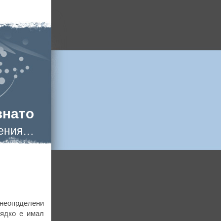
знато
нения…
неопрделени
Рядко е имал