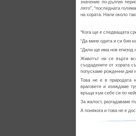
значение по-дългия пери
лято”, “последната голяма
на хората. Нали около так
“Кога ще е следващата ср
“Да мине одита и си бия к
“Дали ще има нов епизод 
Животът ни се върти вс
създадените от хората съ
попускаме рожденни дни 
Това не е в природата 
враговете и изяждаме тр
връща към себе си по нейн
За жалост, разгадаваме п
А понякога и това не е до