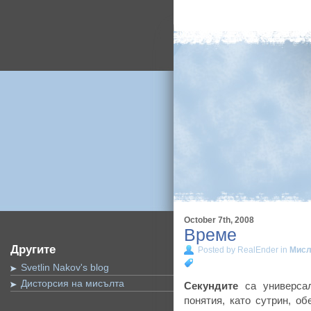
October 7th, 2008
Време
Другите
Posted by RealEnder in
Мис
Svetlin Nakov's blog
Дисторсия на мисълта
Секундите
са универсал
понятия, като сутрин, о