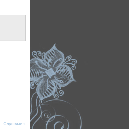
Слушаме
»