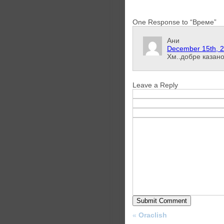
One Response to “Време”
Ани
December 15th, 2
Хм..добре казано
Leave a Reply
«
Oraclish